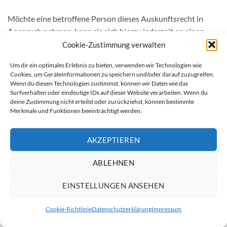
Möchte eine betroffene Person dieses Auskunftsrecht in
Anspruch nehmen, kann sie sich hierzu jederzeit an einen
Mitarbeiter des für die Verarbeitung Verantwortlichen
Cookie-Zustimmung verwalten
wenden.
Um dir ein optimales Erlebnis zu bieten, verwenden wir Technologien wie
Cookies, um Geräteinformationen zu speichern und/oder darauf zuzugreifen.
c) Recht auf Berichtigung
Wenn du diesen Technologien zustimmst, können wir Daten wie das
Surfverhalten oder eindeutige IDs auf dieser Website verarbeiten. Wenn du
deine Zustimmung nicht erteilst oder zurückziehst, können bestimmte
Jede von der Verarbeitung personenbezogener Daten
Merkmale und Funktionen beeinträchtigt werden.
betroffene Person hat das vom Europäischen Richtlinien-
und Verordnungsgeber gewährte Recht, die unverzügliche
AKZEPTIEREN
Berichtigung sie betreffender unrichtiger
personenbezogener Daten zu verlangen. Ferner steht der
ABLEHNEN
betroffenen Person das Recht zu, unter Berücksichtigung der
Zwecke der Verarbeitung, die Vervollständigung
EINSTELLUNGEN ANSEHEN
unvollständiger personenbezogener Daten — auch mittels
einer ergänzenden Erklärung — zu verlangen.
Cookie-Richtlinie
Datenschutzerklärung
Impressum