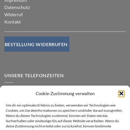
Datenschutz
Widerruf
Kontakt
BESTELLUNG WIDERRUFEN
UNSERE TELEFONZEITEN
Mo-Do von 07.00 - 15.00 Uhr
Cookie-Zustimmung verwalten
Freitags von 07.00 - 14.00 Uhr
Um dir ein optimales Erlebnis zu bieten, verwenden wir Technologien wie
Cookies, um Geräteinformationen zu speichern und/oder darauf zuzugreifen.
Wenn du diesen Technologien zustimmst, können wir Daten wie das
Versandarten
Surfverhalten oder eindeutige IDs auf dieser Website verarbeiten. Wenn du
Anfrage zu Airbags
deine Zustimmung nicht erteilst oder zurückziehst, können bestimmte