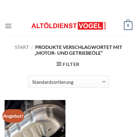
Zum
Inhalt
springen
0
START
/
PRODUKTE VERSCHLAGWORTET MIT
„MOTOR- UND GETRIEBEÖLE“
FILTER
Angebot!