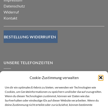
Datenschutz
Widerruf
Kontakt
BESTELLUNG WIDERRUFEN
UNSERE TELEFONZEITEN
Mo-Do von 07.00 - 15.00 Uhr
Cookie-Zustimmung verwalten
Freitags von 07.00 - 14.00 Uhr
Um dir ein optimales Erlebnis zu bieten, verwenden wir Technologien wie
Cookies, um Geräteinformationen zu speichern und/oder darauf zuzugreifen.
Wenn du diesen Technologien zustimmst, können wir Daten wie das
Versandarten
Surfverhalten oder eindeutige IDs auf dieser Website verarbeiten. Wenn du
Anfrage zu Airbags
deine Zustimmung nicht erteilst oder zurückziehst, können bestimmte