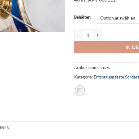
Behälter:
Altfarben/ Altlacken in Gebinde
IN D
Artikelnummer:
n. v.
Kategorie:
Entsorgung feste Sondera
ONEN