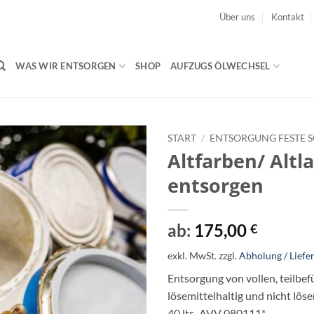
Über uns
Kontakt
WAS WIR ENTSORGEN
SHOP
AUFZUGS ÖLWECHSEL
START
/
ENTSORGUNG FESTE 
Altfarben/ Altl
entsorgen
ab:
175,00
€
exkl. MwSt.
zzgl.
Abholung / Liefe
Entsorgung von vollen, teilbef
lösemittelhaltig und nicht lös
40 ltr., AVV 080111*