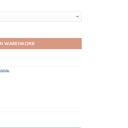
n entsorgen Menge
EN WARENKORB
bfälle