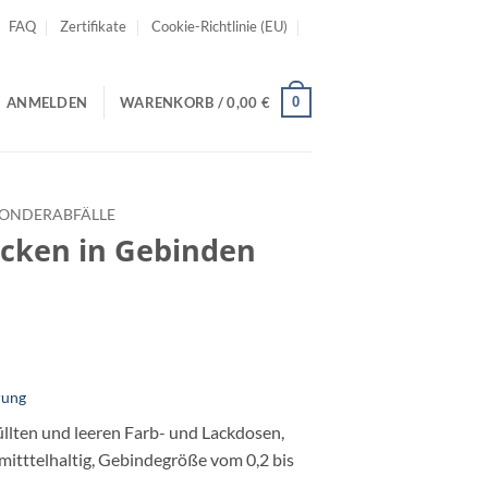
FAQ
Zertifikate
Cookie-Richtlinie (EU)
0
ANMELDEN
WARENKORB /
0,00
€
SONDERABFÄLLE
acken in Gebinden
rung
üllten und leeren Farb- und Lackdosen,
emitttelhaltig, Gebindegröße vom 0,2 bis